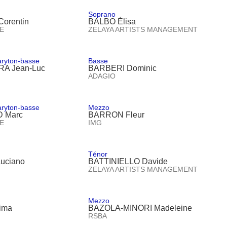
Soprano
orentin
BALBO Élisa
E
ZELAYA ARTISTS MANAGEMENT
aryton-basse
Basse
A Jean-Luc
BARBERI Dominic
ADAGIO
aryton-basse
Mezzo
 Marc
BARRON Fleur
E
IMG
Ténor
uciano
BATTINIELLO Davide
ZELAYA ARTISTS MANAGEMENT
Mezzo
ima
BAZOLA-MINORI Madeleine
RSBA