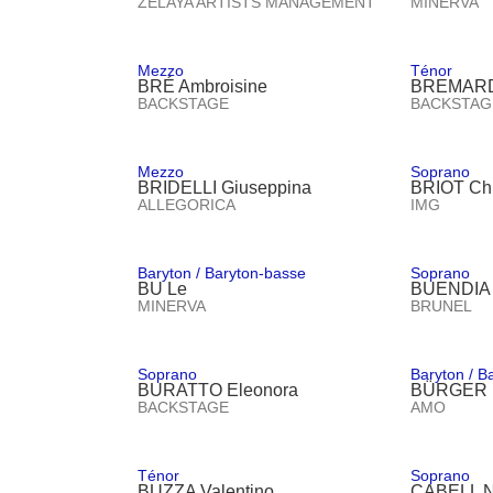
ZELAYA ARTISTS MANAGEMENT
MINERVA
Mezzo
Ténor
BRÉ Ambroisine
BREMARD
BACKSTAGE
BACKSTAG
Mezzo
Soprano
BRIDELLI Giuseppina
BRIOT Ch
ALLEGORICA
IMG
Baryton / Baryton-basse
Soprano
BU Le
BUENDIA 
MINERVA
BRUNEL
Soprano
Baryton / B
BURATTO Eleonora
BÜRGER 
BACKSTAGE
AMO
Ténor
Soprano
BUZZA Valentino
CABELL N