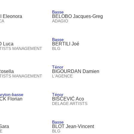
Basse
 Eleonora
BELOBO Jacques-Greg
CA
ADAGIO
Basse
 Luca
BERTILI Joé
RTISTS MANAGEMENT
BLG
Ténor
osella
BIGOURDAN Damien
RTISTS MANAGEMENT
L'AGENCE
aryton-basse
Ténor
K Florian
BIŠĆEVIĆ Aco
DELAGE ARTISTS
Basse
Sara
BLOT Jean-Vincent
E
BLG