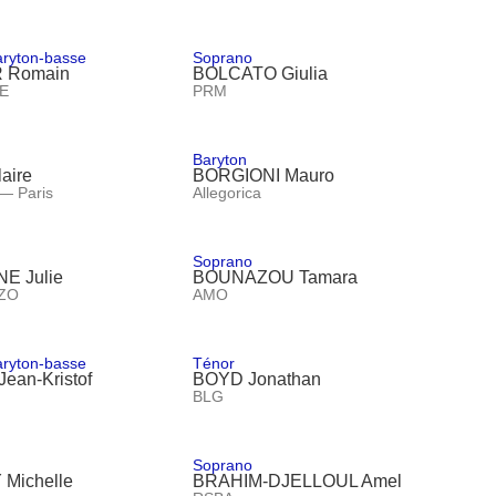
aryton-basse
Soprano
 Romain
BOLCATO Giulia
E
PRM
Baryton
aire
BORGIONI Mauro
 — Paris
Allegorica
Soprano
E Julie
BOUNAZOU Tamara
ZO
AMO
aryton-basse
Ténor
ean-Kristof
BOYD Jonathan
BLG
Soprano
Michelle
BRAHIM-DJELLOUL Amel