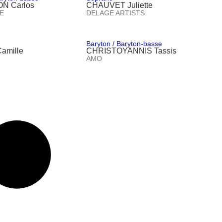
N Carlos
CHAUVET Juliette
E
DELAGE ARTISTS
Baryton / Baryton-basse
amille
CHRISTOYANNIS Tassis
AMO