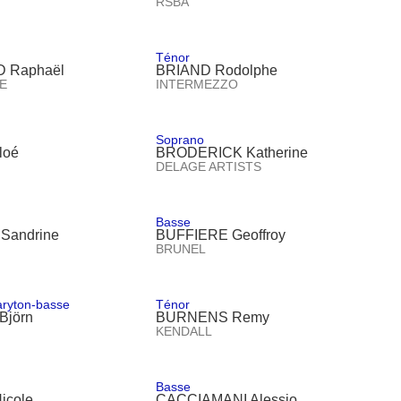
RSBA
Ténor
 Raphaël
BRIAND Rodolphe
E
INTERMEZZO
Soprano
loé
BRODERICK Katherine
DELAGE ARTISTS
Basse
Sandrine
BUFFIERE Geoffroy
BRUNEL
aryton-basse
Ténor
Björn
BURNENS Remy
KENDALL
Basse
icole
CACCIAMANI Alessio