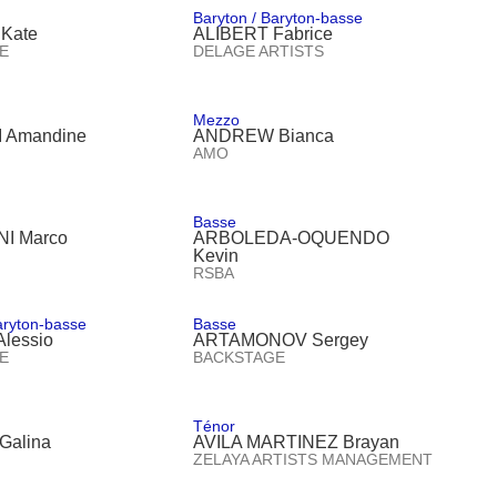
Baryton / Baryton-basse
Kate
ALIBERT Fabrice
E
DELAGE ARTISTS
Mezzo
 Amandine
ANDREW Bianca
AMO
Basse
I Marco
ARBOLEDA-OQUENDO
Kevin
RSBA
aryton-basse
Basse
lessio
ARTAMONOV Sergey
E
BACKSTAGE
Ténor
Galina
AVILA MARTINEZ Brayan
ZELAYA ARTISTS MANAGEMENT