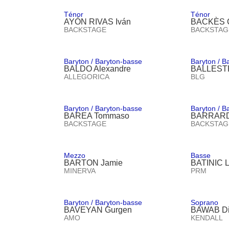
Ténor
Ténor
AYÓN RIVAS Iván
BACKÈS C
BACKSTAGE
BACKSTAG
Baryton / Baryton-basse
Baryton / B
BALDO Alexandre
BALLESTR
ALLEGORICA
BLG
Baryton / Baryton-basse
Baryton / B
BAREA Tommaso
BARRARD
BACKSTAGE
BACKSTAG
Mezzo
Basse
BARTON Jamie
BATINIC L
MINERVA
PRM
Baryton / Baryton-basse
Soprano
BAVEYAN Gurgen
BAWAB D
AMO
KENDALL