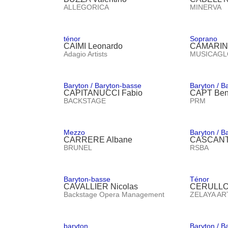
ALLEGORICA
MINERVA
ténor
Soprano
CAIMI Leonardo
CAMARIN
Adagio Artists
MUSICAGL
Baryton / Baryton-basse
Baryton / B
CAPITANUCCI Fabio
CAPT Ben
BACKSTAGE
PRM
Mezzo
Baryton / B
CARRERE Albane
CASCANT
BRUNEL
RSBA
Baryton-basse
Ténor
CAVALLIER Nicolas
CERULLO 
Backstage Opera Management
ZELAYA A
baryton
Baryton / B