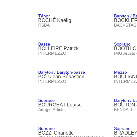
Ténor
Baryton / B
BOCHÉ Kaëlig
BOCKLER
RSBA
BACKSTAG
Basse
Soprano
BOLLEIRE Patrick
BOOTH Cl
INTERMEZZO
IMG Artists
Baryton / Baryton-basse
Mezzo
BOU Jean-Sébastien
BOULIANN
INTERMEZZO
INTERMEZ
Soprano
Baryton / B
BOURGEAT Louise
BOUTON J
Adagio Artists
KENDALL
Soprano
Soprano
BOZZI Charlotte
BRADLEY 