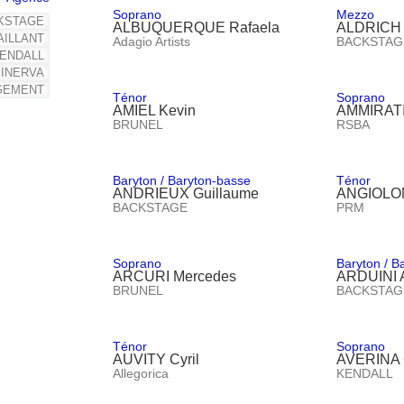
Soprano
Mezzo
KSTAGE
ALBUQUERQUE Rafaela
ALDRICH 
AILLANT
Adagio Artists
BACKSTAG
ENDALL
INERVA
GEMENT
Ténor
Soprano
AMIEL Kevin
AMMIRATI
BRUNEL
RSBA
Baryton / Baryton-basse
Ténor
ANDRIEUX Guillaume
ANGIOLON
BACKSTAGE
PRM
Soprano
Baryton / B
ARCURI Mercedes
ARDUINI A
BRUNEL
BACKSTAG
Ténor
Soprano
AUVITY Cyril
AVERINA 
Allegorica
KENDALL