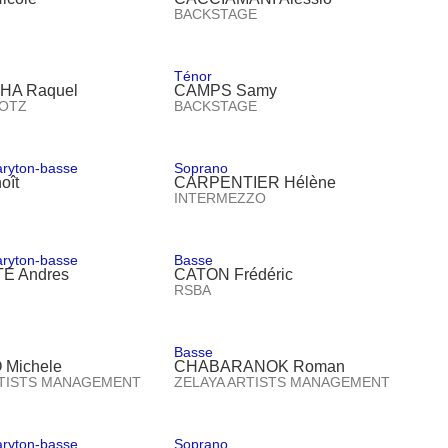
BACKSTAGE
Ténor
HA Raquel
CAMPS Samy
OTZ
BACKSTAGE
aryton-basse
Soprano
oît
CARPENTIER Hélène
INTERMEZZO
aryton-basse
Basse
E Andres
CATON Frédéric
RSBA
Basse
Michele
CHABARANOK Roman
RTISTS MANAGEMENT
ZELAYA ARTISTS MANAGEMENT
aryton-basse
Soprano