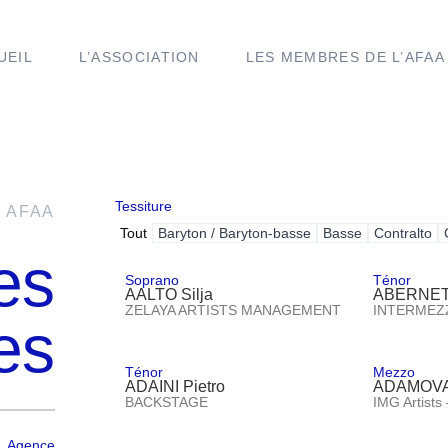
UEIL
L’ASSOCIATION
LES MEMBRES DE L’AFAA
Tessiture
AFAA
Tout
Baryton / Baryton-basse
Basse
Contralto
tes
Soprano
Ténor
AALTO Silja
ABERNET
ZELAYA ARTISTS MANAGEMENT
INTERMEZ
es
Ténor
Mezzo
ADAINI Pietro
ADAMOVA 
BACKSTAGE
IMG Artists
Agence