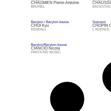
CHAUMIEN Pierre-Antoine
CHAUSSO
BRUNEL
BACKSTAG
Baryton / Baryton-basse
Soprano
CHOI Kyu
CHOPIN C
KENDALL
L'AGENCE
Baryton/Baryton-basse
CIANCIO Nicola
PANTA REI MUSIC