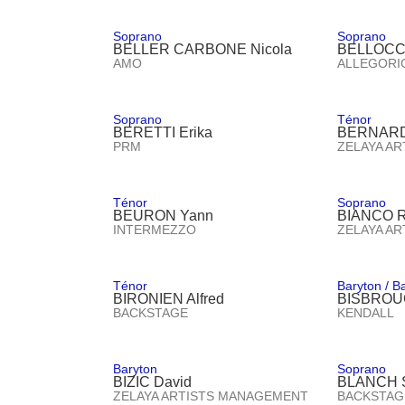
Soprano
Soprano
BELLER CARBONE Nicola
BELLOCCI
AMO
ALLEGORI
Soprano
Ténor
BERETTI Erika
BERNARD
PRM
ZELAYA A
Ténor
Soprano
BEURON Yann
BIANCO R
INTERMEZZO
ZELAYA A
Ténor
Baryton / B
BIRONIEN Alfred
BISBROUC
BACKSTAGE
KENDALL
Baryton
Soprano
BIZIC David
BLANCH 
ZELAYA ARTISTS MANAGEMENT
BACKSTAG