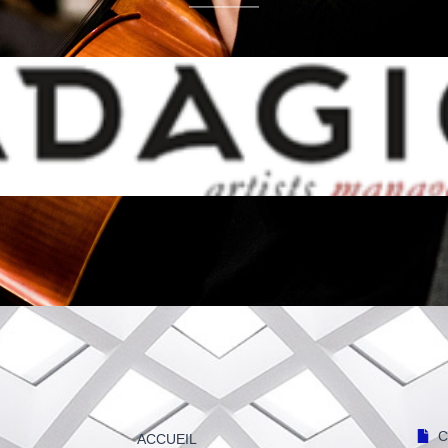
C
ACCUEIL