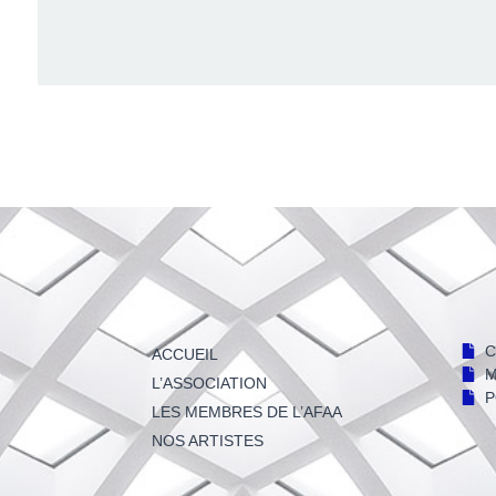
C
ACCUEIL
M
L’ASSOCIATION
P
LES MEMBRES DE L’AFAA
NOS ARTISTES