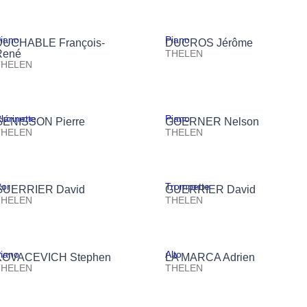
iano
Piano
DUCHABLE François-
DUCROS Jérôme
René
THELEN
THELEN
larinette
Piano
GÉNISSON Pierre
GOERNER Nelson
THELEN
THELEN
or
Trompette
GUERRIER David
GUERRIER David
THELEN
THELEN
iano
Alto
KOVACEVICH Stephen
LA MARCA Adrien
THELEN
THELEN