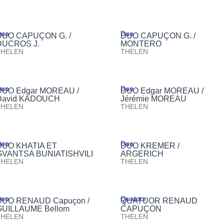
Duo
Duo
DUO CAPUÇON G. /
DUO CAPUÇON G. /
DUCROS J.
MONTERO
THELEN
THELEN
Duo
Duo
DUO Edgar MOREAU /
DUO Edgar MOREAU /
David KADOUCH
Jérémie MOREAU
THELEN
THELEN
Duo
Duo
DUO KHATIA ET
DUO KREMER /
GVANTSA BUNIATISHVILI
ARGERICH
THELEN
THELEN
Duo
Quatuor
DUO RENAUD Capuçon /
QUATUOR RENAUD
GUILLAUME Bellom
CAPUÇON
THELEN
THELEN