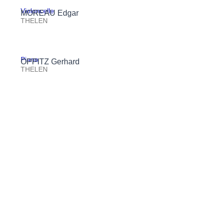
Violoncelle
MOREAU Edgar
THELEN
Piano
OPPITZ Gerhard
THELEN