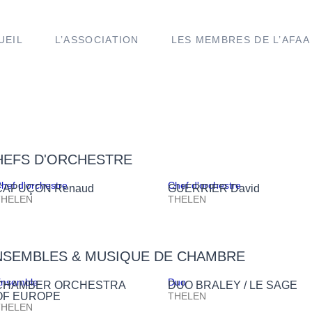
UEIL
L’ASSOCIATION
LES MEMBRES DE L’AFAA
HEFS D'ORCHESTRE
hef d'orchestre
Chef d'orchestre
CAPUÇON Renaud
GUERRIER David
THELEN
THELEN
NSEMBLES & MUSIQUE DE CHAMBRE
nsemble
Duo
CHAMBER ORCHESTRA
DUO BRALEY / LE SAGE
OF EUROPE
THELEN
THELEN