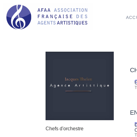
ACC
C
C
E
E
Chefs d'orchestre