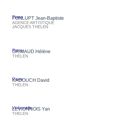
Piano
FONLUPT Jean-Baptiste
AGENCE ARTISTIQUE
JACQUES THELEN
Piano
GRIMAUD Hélène
THELEN
Piano
KADOUCH David
THELEN
Violoncelle
LEVIONNOIS Yan
THELEN