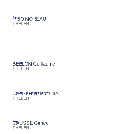
Trio
TRIO MOREAU
THELEN
Piano
BELLOM Guillaume
THELEN
Flûte traversière
CALDERINI Mathilde
THELEN
Alto
CAUSSE Gérard
THELEN