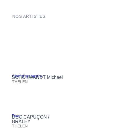
NOS ARTISTES
Chef d'orchestre
SCHONWANDT Michaël
THELEN
Duo
DUO CAPUÇON /
BRALEY
THELEN