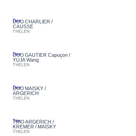
Duo
DUO CHARLIER /
CAUSSE
THELEN
Duo
DUO GAUTIER Capuçon /
YUJA Wang
THELEN
Duo
DUO MAISKY /
ARGERICH
THELEN
Trio
TRIO ARGERICH /
KREMER / MAISKY
THELEN