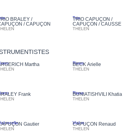
rio
Trio
TRIO BRALEY /
TRIO CAPUÇON /
CAPUÇON / CAPUÇON
CAPUÇON / CAUSSE
THELEN
THELEN
NSTRUMENTISTES
iano
Piano
ARGERICH Martha
BECK Arielle
THELEN
THELEN
iano
Piano
BRALEY Frank
BUNIATISHVILI Khatia
THELEN
THELEN
ioloncelle
Violon
CAPUÇON Gautier
CAPUÇON Renaud
THELEN
THELEN