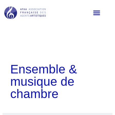
LES MEMBRES DE L’AFAA
Ensemble &
musique de
chambre