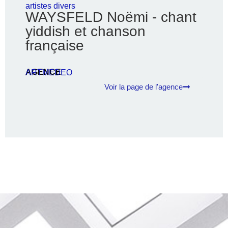
artistes divers
WAYSFELD Noëmi - chant
yiddish et chanson
française
AGENCE
ARTMEDEO
Voir la page de l'agence