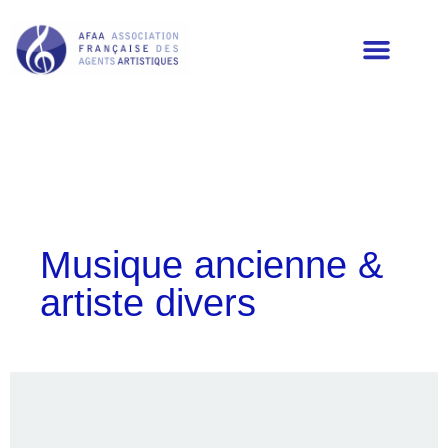
LES MEMBRES DE L’AFAA
Musique ancienne &
artiste divers