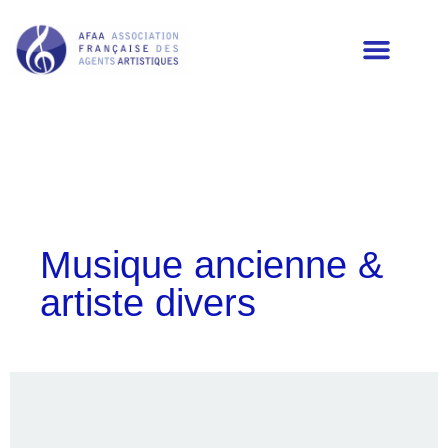
LES MEMBRES DE L’AFAA
Musique ancienne &
artiste divers