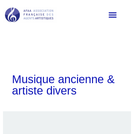
LES MEMBRES DE L’AFAA
Musique ancienne &
artiste divers