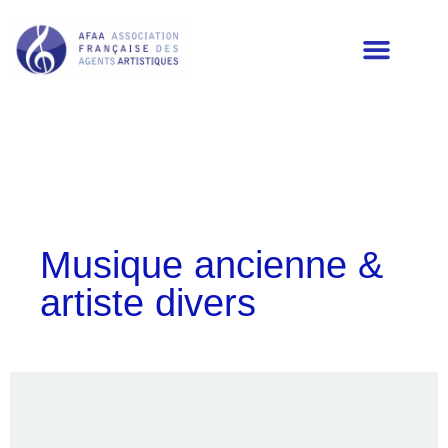
LES MEMBRES DE L’AFAA
Musique ancienne &
artiste divers