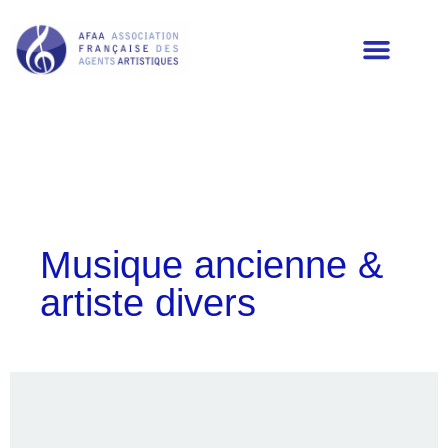
LES MEMBRES DE L’AFAA
Musique ancienne &
artiste divers