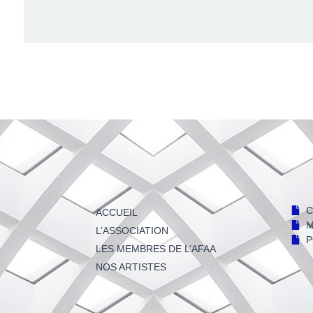
C
ACCUEIL
M
L’ASSOCIATION
P
LES MEMBRES DE L’AFAA
NOS ARTISTES