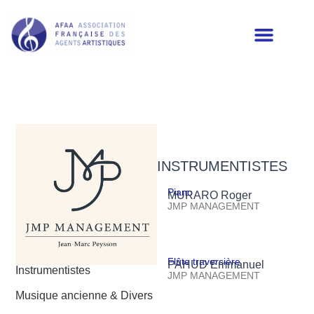
LES MEMBRES DE L’AFAA
INSTRUMENTISTES
Piano
MURARO Roger
JMP MANAGEMENT
Flûte traversière
PAHUD Emmanuel
Instrumentistes
JMP MANAGEMENT
Musique ancienne & Divers