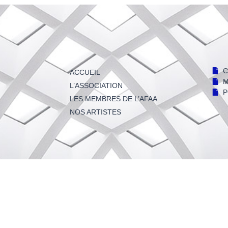
C
ACCUEIL
M
L’ASSOCIATION
P
LES MEMBRES DE L’AFAA
NOS ARTISTES