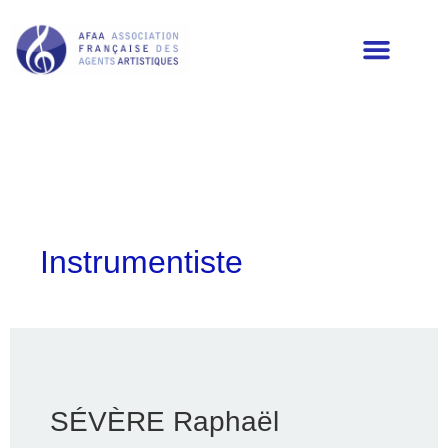
LES MEMBRES DE L’AFAA
Instrumentiste
SÉVÈRE Raphaël