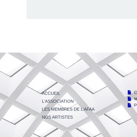
C
ACCUEIL
M
L’ASSOCIATION
P
LES MEMBRES DE L’AFAA
NOS ARTISTES