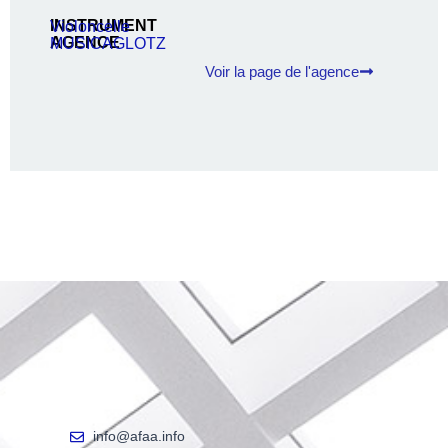
INSTRUMENT
Violoncelle
AGENCE
MUSICAGLOTZ
Voir la page de l'agence
info@afaa.info