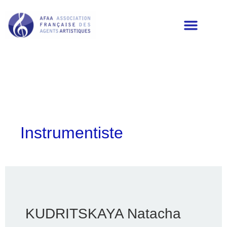
LES MEMBRES DE L’AFAA
Instrumentiste
KUDRITSKAYA Natacha