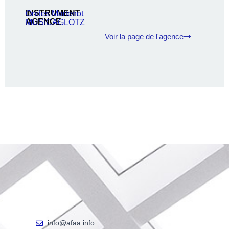
INSTRUMENT
Ondes Martenot
AGENCE
MUSICAGLOTZ
Voir la page de l'agence
info@afaa.info