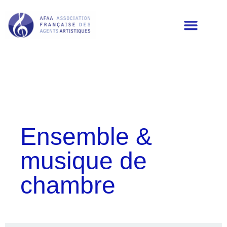
LES MEMBRES DE L’AFAA
Ensemble &
musique de
chambre