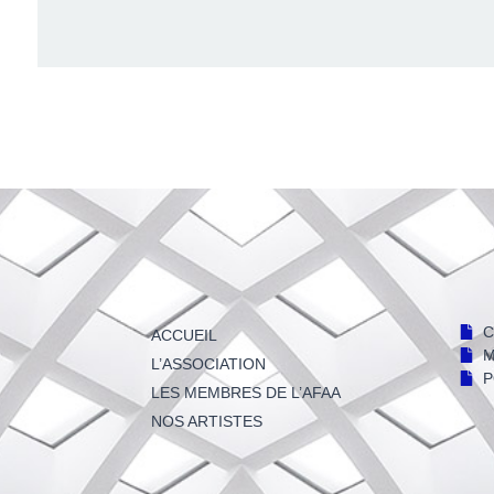
C
ACCUEIL
M
L’ASSOCIATION
P
LES MEMBRES DE L’AFAA
NOS ARTISTES