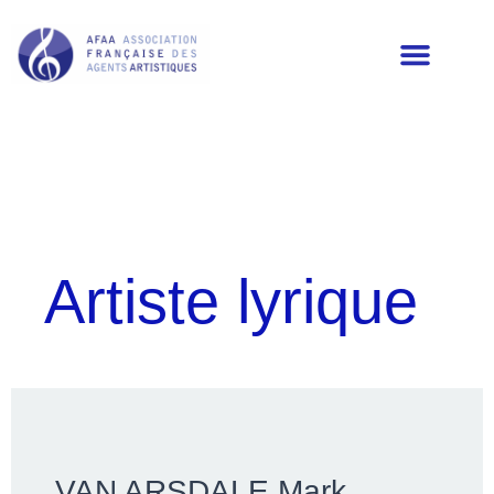
LES MEMBRES DE L’AFAA
Artiste lyrique
VAN ARSDALE Mark