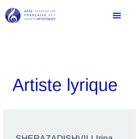
LES MEMBRES DE L’AFAA
Artiste lyrique
SHERAZADISHVILI Irina