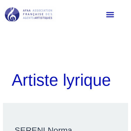
LES MEMBRES DE L’AFAA
Artiste lyrique
SERENI Norma