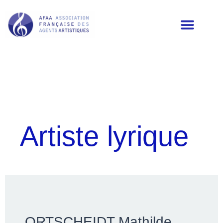
LES MEMBRES DE L’AFAA
Artiste lyrique
ORTSCHEIDT Mathilde