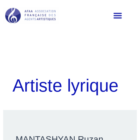
LES MEMBRES DE L’AFAA
Artiste lyrique
MANTASHYAN Ruzan