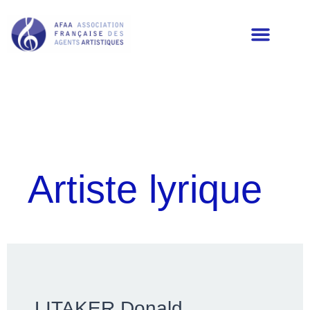
LES MEMBRES DE L’AFAA
Artiste lyrique
LITAKER Donald