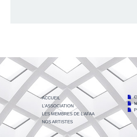
C
ACCUEIL
M
L’ASSOCIATION
P
LES MEMBRES DE L’AFAA
NOS ARTISTES