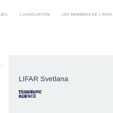
UEIL
L’ASSOCIATION
LES MEMBRES DE L’AFAA
e
LIFAR Svetlana
TESSITURE
Contralto
AGENCE
BLG