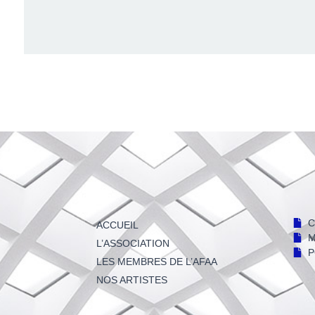
C
ACCUEIL
M
L’ASSOCIATION
P
LES MEMBRES DE L’AFAA
NOS ARTISTES