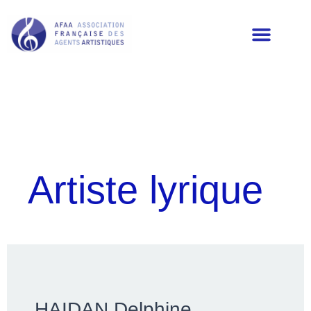
LES MEMBRES DE L’AFAA
Artiste lyrique
HAIDAN Delphine