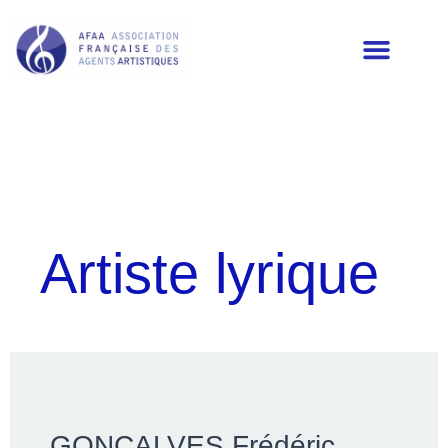
LES MEMBRES DE L’AFAA
Artiste lyrique
GONCALVES Frédéric