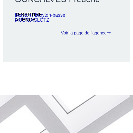
TESSITURE
Baryton / Baryton-basse
AGENCE
MUSICAGLOTZ
Voir la page de l'agence