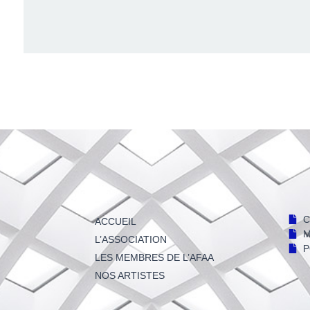
C
ACCUEIL
M
L’ASSOCIATION
P
LES MEMBRES DE L’AFAA
NOS ARTISTES